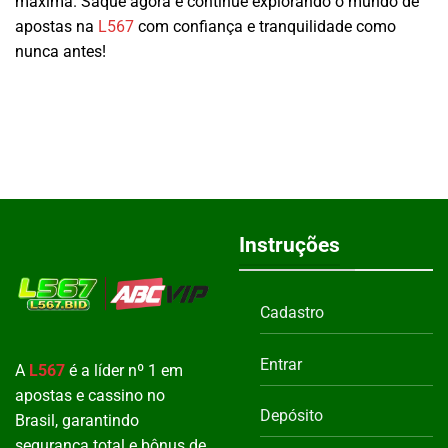
máxima. Saque agora e continue explorando o mundo de
apostas na
L567
com confiança e tranquilidade como
nunca antes!
Instruções
Cadastro
Entrar
A
L567
é a líder nº 1 em
apostas e cassino no
Depósito
Brasil, garantindo
segurança total e bônus de