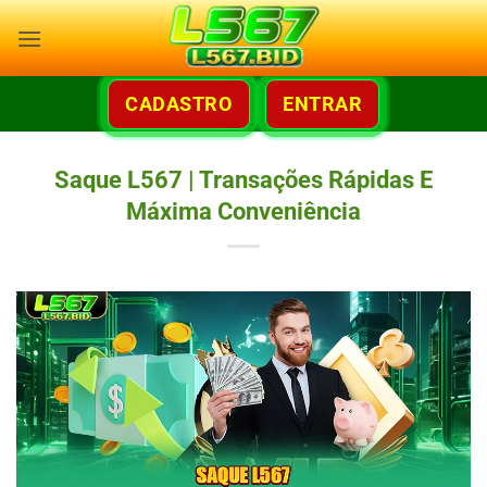
Skip
to
content
CADASTRO
ENTRAR
Saque L567 | Transações Rápidas E
Máxima Conveniência