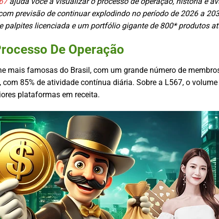
67
ajuda você a visualizar o processo de operação, história e 
com previsão de continuar explodindo no período de 2026 a 2
palpites licenciada e um portfólio gigante de 800* produtos a
Processo De Operação
ine mais famosas do Brasil, com um grande número de membros
com 85% de atividade contínua diária. Sobre a L567, o volume t
iores plataformas em receita.