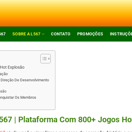
567
SOBRE A L567
CONTATO
PROMOÇÕES
INSTRUÇÕ
 Hot Explosão
ração
– Direção De Desenvolvimento
ssão
Conquistar Os Membros
567 | Plataforma Com 800+ Jogos Ho