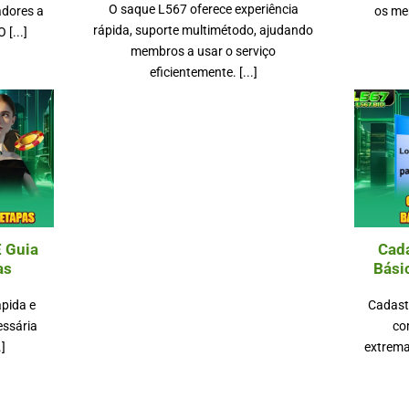
O saque L567 oferece experiência
adores a
os me
rápida, suporte multimétodo, ajudando
 [...]
membros a usar o serviço
eficientemente. [...]
E Guia
Cad
as
Bási
pida e
Cadast
essária
co
]
extrema