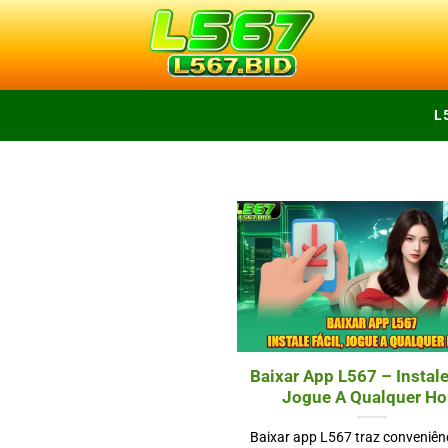
Skip
to
content
L
Baixar App L567 – Instale
Jogue A Qualquer Ho
Baixar app L567 traz conveniên