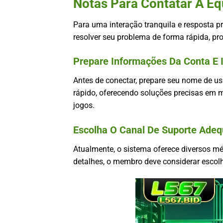
Notas Para Contatar A Eq
Para uma interação tranquila e resposta p
resolver seu problema de forma rápida, prof
Prepare Informações Da Conta E
Antes de conectar, prepare seu nome de us
rápido, oferecendo soluções precisas em m
jogos.
Escolha O Canal De Suporte Ade
Atualmente, o sistema oferece diversos m
detalhes, o membro deve considerar escolh