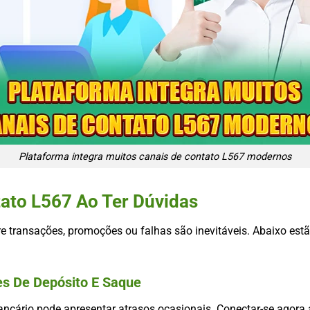
Plataforma integra muitos canais de contato L567 modernos
ato L567 Ao Ter Dúvidas
e transações, promoções ou falhas são inevitáveis. Abaixo est
es De Depósito E Saque
bancário pode apresentar atrasos ocasionais. Conectar-se agora a