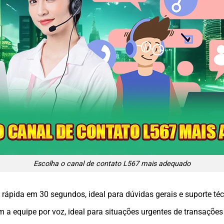
Escolha o canal de contato L567 mais adequado
rápida em 30 segundos, ideal para dúvidas gerais e suporte técn
 a equipe por voz, ideal para situações urgentes de transações