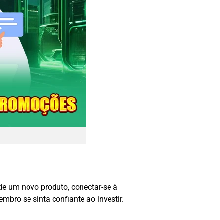
 de um novo produto, conectar-se à
mbro se sinta confiante ao investir.