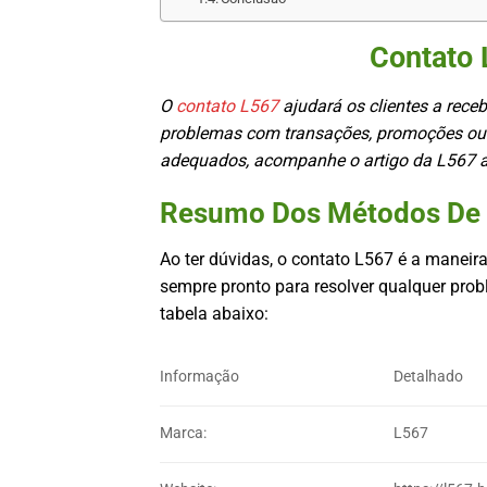
Contato 
O
contato L567
ajudará os clientes a receb
problemas com transações, promoções ou f
adequados, acompanhe o artigo da
L567
a
Resumo Dos Métodos De 
Ao ter dúvidas, o
contato L567
é a maneira
sempre pronto para resolver qualquer pro
tabela abaixo:
Informação
Detalhado
Marca:
L567