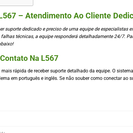
L567 – Atendimento Ao Cliente Dedi
er suporte dedicado e preciso de uma equipe de especialistas ex
alhas técnicas, a equipe responderá detalhadamente 24/7. Par
baixo!
Contato Na L567
 mais rápida de receber suporte detalhado da equipe. O sistema
blema em português e inglês. Se não souber como conectar ao 