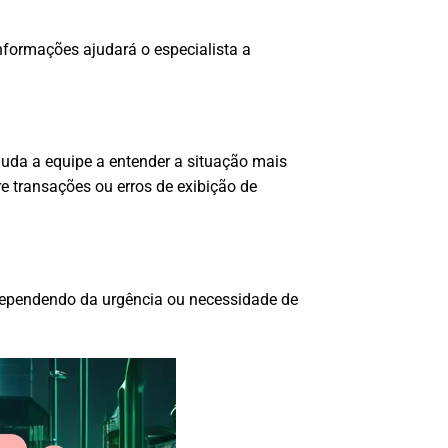
nformações ajudará o especialista a
juda a equipe a entender a situação mais
e transações ou erros de exibição de
 Dependendo da urgência ou necessidade de